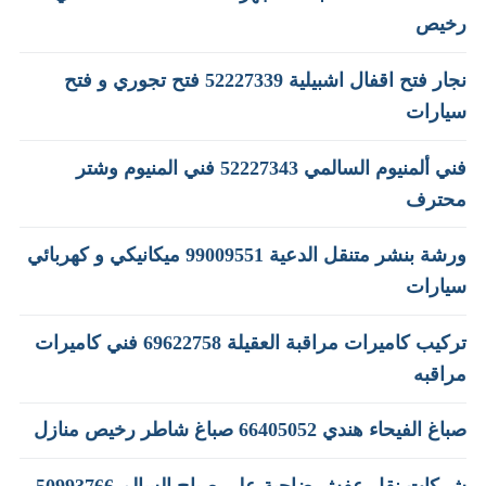
رخيص
نجار فتح اقفال اشبيلية 52227339 فتح تجوري و فتح
سيارات
فني ألمنيوم السالمي 52227343 فني المنيوم وشتر
محترف
ورشة بنشر متنقل الدعية 99009551‬ ميكانيكي و كهربائي
سيارات
تركيب كاميرات مراقبة العقيلة 69622758 فني كاميرات
مراقبه
صباغ الفيحاء هندي 66405052 صباغ شاطر رخيص منازل
شركات نقل عفش ضاحية علي صباح السالم 50993766