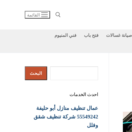
القائمة
صيانة غسالات
فتح باب
فني المنيوم
البحث عن:
البحث
البحث
احدث الخدمات
عمال تنظيف منازل أبو حليفة
55549242 شركة تنظيف شقق
وفلل