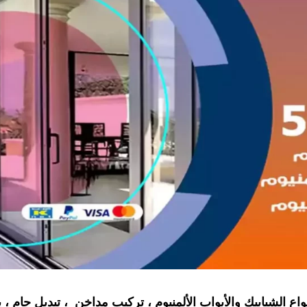
اع الشبابيك والأبواب الألمنيوم ، تركيب مداخن ، تبديل جام ، 