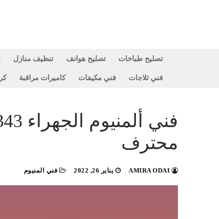
لتجاوز
لى
لمحتوى
تصليح طباخات
تصليح هوانف
تنظيف منازل
ح
فني ثلاجات
فني مكيفات
كاميرات مراقبة
كر
محترف
AMIRA ODAI
يناير 26, 2022
فني المنيوم