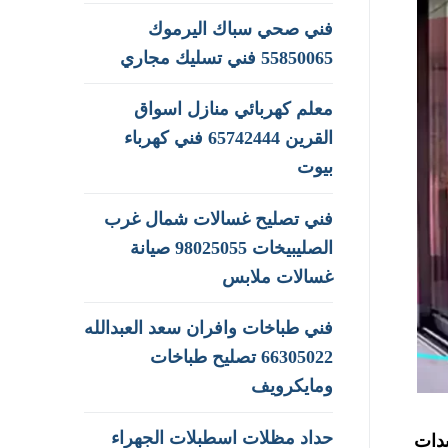
فني صحي سباك اليرموك
55850065 فني تسليك مجاري
معلم كهربائي منازل اسواق
القرين 65742444 فني كهرباء
بيوت
فني تصليح غسالات شمال غرب
الصليبيخات 98025055 صيانة
غسالات ملابس
فني طباخات وافران سعد العبدالله
66305022 تصليح طباخات
ومايكرويف
حداد مظلات اسطبلات الجهراء
يدات