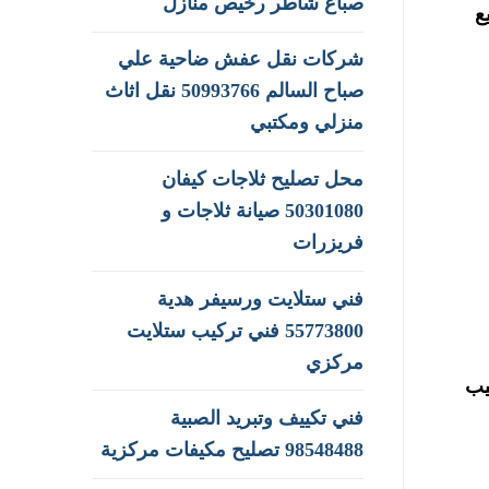
صباغ شاطر رخيص منازل
ع
شركات نقل عفش ضاحية علي
صباح السالم 50993766 نقل اثاث
منزلي ومكتبي
محل تصليح ثلاجات كيفان
50301080 صيانة ثلاجات و
فريزرات
فني ستلايت ورسيفر هدية
55773800 فني تركيب ستلايت
مركزي
يب
فني تكييف وتبريد الصبية
98548488 تصليح مكيفات مركزية