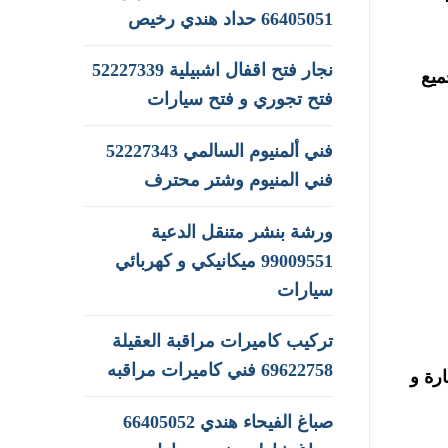
66405051 حداد هندي رخيص
نجار فتح اقفال اشبيلية 52227339
ميع
فتح تجوري و فتح سيارات
فني ألمنيوم السالمي 52227343
فني المنيوم وشتر محترف
ورشة بنشر متنقل الدعية
99009551‬ ميكانيكي و كهربائي
سيارات
تركيب كاميرات مراقبة العقيلة
69622758 فني كاميرات مراقبه
رة و
صباغ الفيحاء هندي 66405052