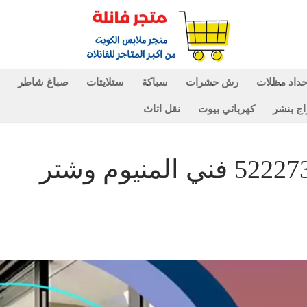
داد مظلات
رش حشرات
سباكة
ستلايتات
صباغ شاطر
اج بنشر
كهربائي بيوت
نقل اثاث
فني ألمنيوم الجهراء 52227343 فني المنيوم وشتر