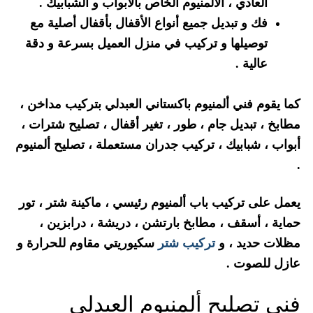
العادي ، الألمنيوم الخاص بالأبواب و الشبابيك .
فك و تبديل جميع أنواع الأقفال بأقفال أصلية مع
توصيلها و تركيب في منزل العميل بسرعة و دقة
عالية .
كما يقوم فني ألمنيوم باكستاني العبدلي بتركيب مداخن ،
مطابخ ، تبديل جام ، طور ، تغير أقفال ، تصليح شترات ،
أبواب ، شبابيك ، تركيب جدران مستعملة ، تصليح ألمنيوم
.
يعمل على تركيب باب ألمنيوم رئيسي ، ماكينة شتر ، تور
حماية ، أسقف ، مطابخ بارتشن ، دريشة ، درابزين ،
مظلات حديد ، و
تركيب شتر
سكيوريتي مقاوم للحرارة و
عازل للصوت .
فني تصليح ألمنيوم العبدلي