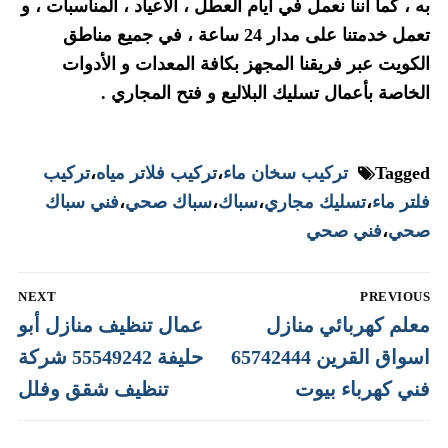
به ، كما أننا نعمل في أيام العطل ، الأعياد ، المناسبات ، و
تعمل خدمتنا على مدار 24 ساعة ، في جميع مناطق
الكويت عبر فريقنا المجهز بكافة المعدات و الأدوات
الخاصة بأعمال تسليك البلاليع و فتح المجاري .
Tagged
تركيب سخان ماء
،
تركيب فلاتر مياه
،
تركيب
فلتر ماء
،
تسليك مجاري
،
سباك
،
سباك صحي
،
فني سباك
صحي
،
فني صحي
تصفّح
NEXT
PREVIOUS
المقالات
Next
Previous
معلم كهربائي منازل
عمال تنظيف منازل أبو
post:
post:
اسواق القرين 65742444
حليفة 55549242 شركة
فني كهرباء بيوت
تنظيف شقق وفلل