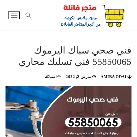
لتجاوز
لى
لمحتوى
البحث عن:
فني صحي سباك اليرموك
55850065 فني تسليك مجاري
AMIRA ODAI
مارس 2, 2022
سباكة