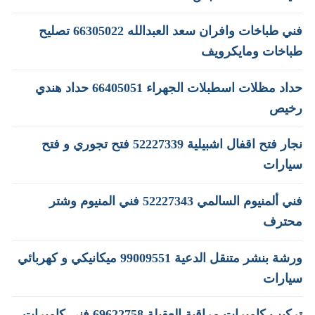
فني طباخات وافران سعد العبدالله 66305022 تصليح
طباخات ومايكرويف
حداد مظلات اسطبلات الجهراء 66405051 حداد هندي
رخيص
نجار فتح اقفال اشبيلية 52227339 فتح تجوري و فتح
سيارات
فني ألمنيوم السالمي 52227343 فني المنيوم وشتر
محترف
ورشة بنشر متنقل الدعية 99009551‬ ميكانيكي و كهربائي
سيارات
تركيب كاميرات مراقبة العقيلة 69622758 فني كاميرات