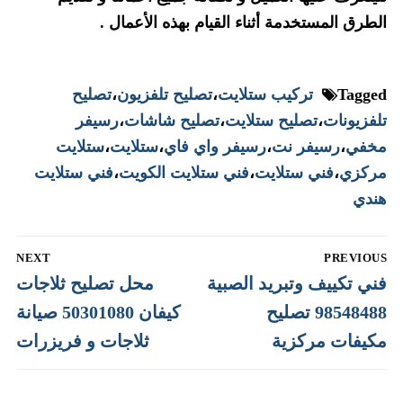
الطرق المستخدمة أثناء القيام بهذه الأعمال .
Tagged
تركيب ستلايت
،
تصليح تلفزيون
،
تصليح
تلفزيونات
،
تصليح ستلايت
،
تصليح شاشات
،
رسيفر
مخفي
،
رسيفر نت
،
رسيفر واي فاي
،
ستلايت
،
ستلايت
مركزي
،
فني ستلايت
،
فني ستلايت الكويت
،
فني ستلايت
هندي
تصفّح
NEXT
PREVIOUS
المقالات
Next
Previous
فني تكييف وتبريد الصبية
محل تصليح ثلاجات
post:
post:
98548488 تصليح
كيفان 50301080 صيانة
مكيفات مركزية
ثلاجات و فريزرات