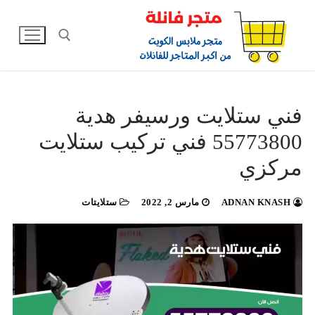
لتجاوز
لى
لمحتوى
البحث عن:
فني ستلايت ورسيفر هدية
55773800 فني تركيب ستلايت
مركزي
ADNAN KNASH
مارس 2, 2022
ستلايتات