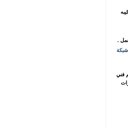
يبه
مل .
بكة
 لكم فني
رات