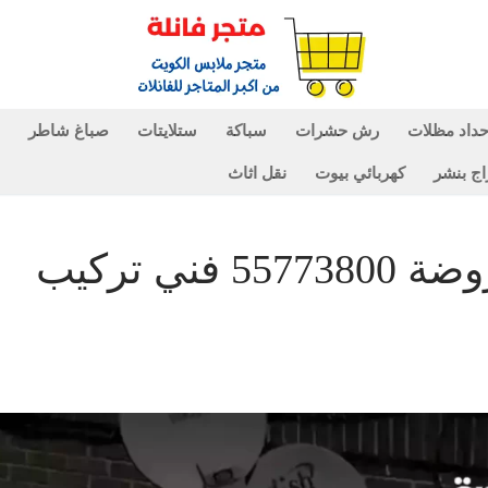
داد مظلات
رش حشرات
سباكة
ستلايتات
صباغ شاطر
اج بنشر
كهربائي بيوت
نقل اثاث
فني ستلايت ورسيفر الروضة 55773800 فني تركيب