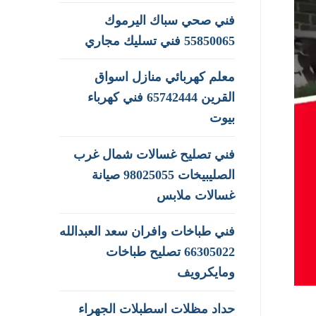
فني صحي سباك اليرموك
55850065 فني تسليك مجاري
معلم كهربائي منازل اسواق
القرين 65742444 فني كهرباء
بيوت
فني تصليح غسالات شمال غرب
الصليبيخات 98025055 صيانة
غسالات ملابس
فني طباخات وافران سعد العبدالله
66305022 تصليح طباخات
ومايكرويف
حداد مظلات اسطبلات الجهراء