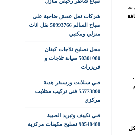
صباغ شاطر رخيص منازل
به
ون في كافة
شركات نقل عفش ضاحية علي
صباح السالم 50993766 نقل اثاث
منزلي ومكتبي
محل تصليح ثلاجات كيفان
50301080 صيانة ثلاجات و
فريزرات
،
فني ستلايت ورسيفر هدية
55773800 فني تركيب ستلايت
مركزي
فني تكييف وتبريد الصبية
98548488 تصليح مكيفات مركزية
كل