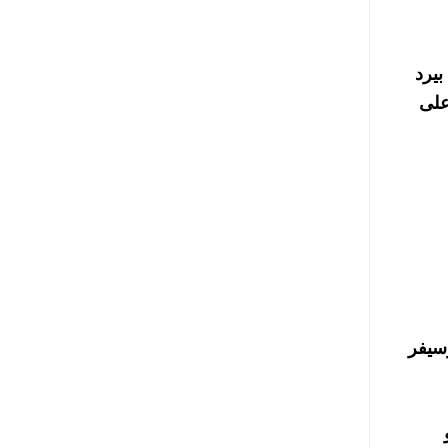
بيرد
على
سيفر