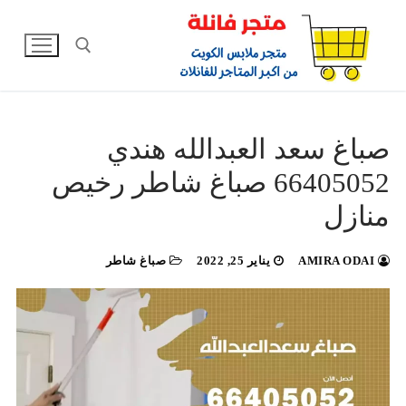
لتجاوز
لى
لمحتوى
البحث عن:
صباغ سعد العبدالله هندي
66405052 صباغ شاطر رخيص
منازل
AMIRA ODAI
يناير 25, 2022
صباغ شاطر