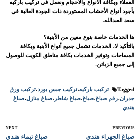
العملاء وبكافة الأنواع والأحجام ونعمل في تركيب باركيه
بأجود أنواع الأخشاب المستوردة ذات الجودة العالية في
سعد العبدالله.
ها الخدمات خاصة بنوع معين من الأبنية؟
بالتأكيد لا، الخدمات تشمل جميع أنواع الأبنية وبكافة
المساحات وتوفير الخدمات بكافة مناطق الكويت للوصول
إلى جميع الزبائن.
Tagged
تركيب باركيه
،
تركيب جبس بورد
،
تركيب ورق
جدران
،
رقم صباغ
،
صباغ
،
صباغ شاطر
،
صباغ منازل
،
صباغ
هندي
تصفّح
NEXT
PREVIOUS
المقالات
Next
Previous
صباغ الجهراء هندي
صباغ تيماء هندي