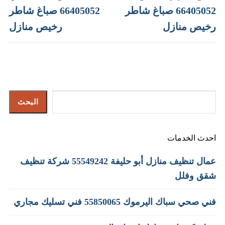
post:
post:
66405052 صباغ شاطر
66405052 صباغ شاطر
رخيص منازل
رخيص منازل
البحث
البحث
احدث الخدمات
عمال تنظيف منازل أبو حليفة 55549242 شركة تنظيف
شقق وفلل
فني صحي سباك اليرموك 55850065 فني تسليك مجاري